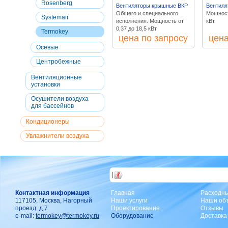
Rosenberg
Вентиляторы крышные ВКР
Вентиля
Общего и специального
Мощност
Systemair
исполнения. Мощность от
кВт
0,37 до 18,5 кВт
Termokey
цена по запросу
цена
Осевые
Центробежные
Вентиляционные
установки
Осушители воздуха
для бассейнов
Кондиционеры
Увлажнители воздуха
|
Контактная информация
Главная
Расходн
117105, Москва, Нагорный
Наши услуги
Наши об
проезд, д.7
Проектирование
Отзывы
e-mail:
termokey@termokey.ru
Оборудование
Доставка