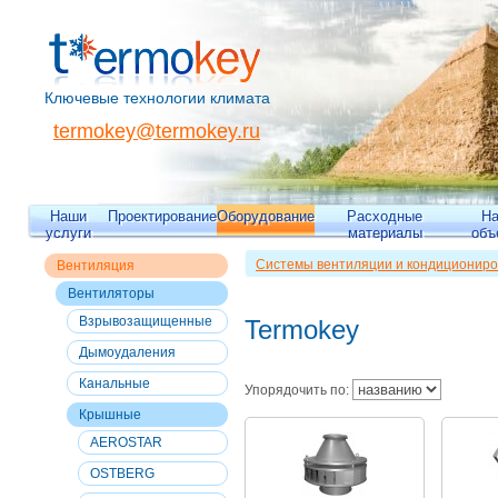
Ключевые технологии климата
termokey@termokey.ru
Наши
Проектирование
Оборудование
Расходные
Н
услуги
материалы
объ
Системы вентиляции и кондициониро
Вентиляция
Вентиляция
>>
Вентиляторы
>>
Кры
Вентиляторы
Взрывозащищенные
Termokey
Дымоудаления
Канальные
Упорядочить по:
Крышные
AEROSTAR
OSTBERG