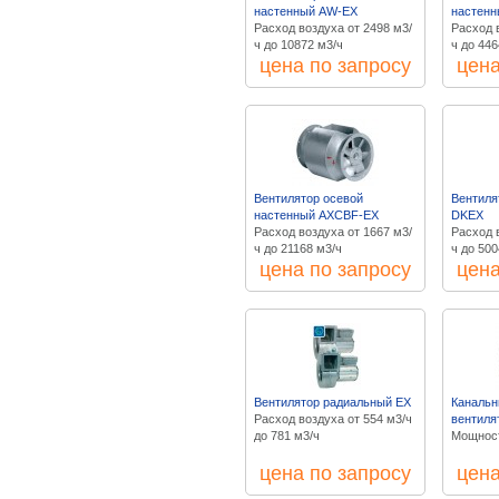
настенный AW-EX
настенн
Расход воздуха от 2498 м3/
Расход 
ч до 10872 м3/ч
ч до 446
цена по запросу
цена
Вентилятор осевой
Вентиля
настенный AXCBF-EX
DKEX
Расход воздуха от 1667 м3/
Расход 
ч до 21168 м3/ч
ч до 500
цена по запросу
цена
Вентилятор радиальный EX
Канальн
Расход воздуха от 554 м3/ч
вентиля
до 781 м3/ч
Мощност
цена по запросу
цена