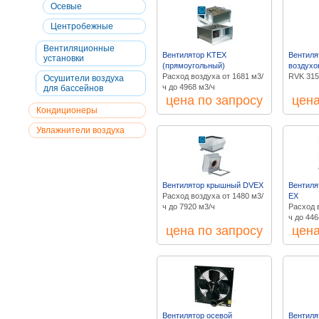
Осевые
Центробежные
Вентиляционные
Вентилятор KTEX
Вентиля
установки
(прямоугольный)
воздухо
Расход воздуха от 1681 м3/
RVK 31
Осушители воздуха
ч до 4968 м3/ч
для бассейнов
цена по запросу
цена
Кондиционеры
Увлажнители воздуха
Вентилятор крышный DVEX
Вентиля
Расход воздуха от 1480 м3/
EX
ч до 7920 м3/ч
Расход 
ч до 446
цена по запросу
цена
Вентилятор осевой
Вентиля