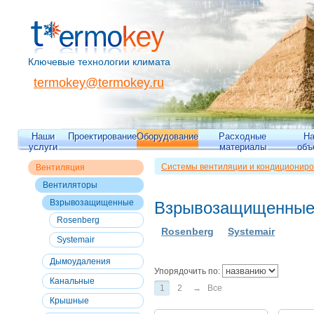
Ключевые технологии климата
termokey@termokey.ru
Наши
Проектирование
Оборудование
Расходные
Н
услуги
материалы
объ
Системы вентиляции и кондициониро
Вентиляция
Вентиляция
>>
Вентиляторы
>> Взр
Вентиляторы
Взрывозащищенные
Взрывозащищенны
Rosenberg
Rosenberg
Systemair
Systemair
Дымоудаления
Упорядочить по:
Канальные
1
2
→
Все
Крышные