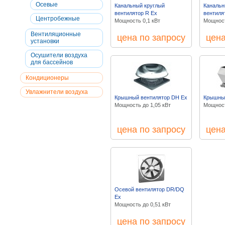
Осевые
Канальный круглый
Канальн
вентилятор R Ex
вентиля
Центробежные
Мощность 0,1 кВт
Мощност
Вентиляционные
цена по запросу
цена
установки
Осушители воздуха
для бассейнов
Кондиционеры
Увлажнители воздуха
Крышный вентилятор DH Ex
Крышный
Мощность до 1,05 кВт
Мощност
цена по запросу
цена
Осевой вентилятор DR/DQ
Ex
Мощность до 0,51 кВт
цена по запросу