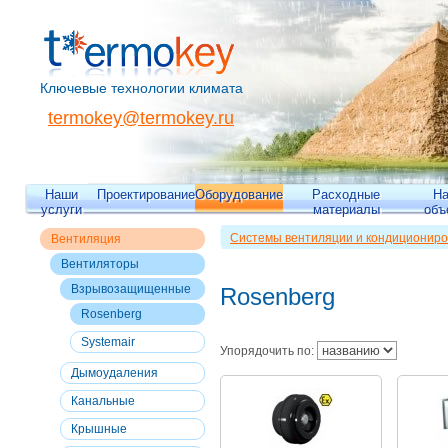
Ключевые технологии климата
termokey@termokey.ru
Наши
Проектирование
Оборудование
Расходные
Н
услуги
материалы
объ
Системы вентиляции и кондициониро
Вентиляция
Вентиляция
>>
Вентиляторы
>>
Взры
Вентиляторы
Взрывозащищенные
Rosenberg
Rosenberg
Systemair
Упорядочить по:
Дымоудаления
Канальные
Крышные