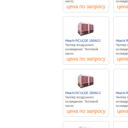
насос.
охлажде
цена по запросу
цена
Hitachi RCU(2)E 160AG2
Hitachi
Чиллер воздушного
Чиллер 
охлаждения. Тепловой
охлажде
насос.
охлажде
цена по запросу
цена
Hitachi RCU(2)E 180AG2
Hitachi
Чиллер воздушного
Чиллер 
охлаждения. Тепловой
охлажде
насос.
охлажде
цена по запросу
цена