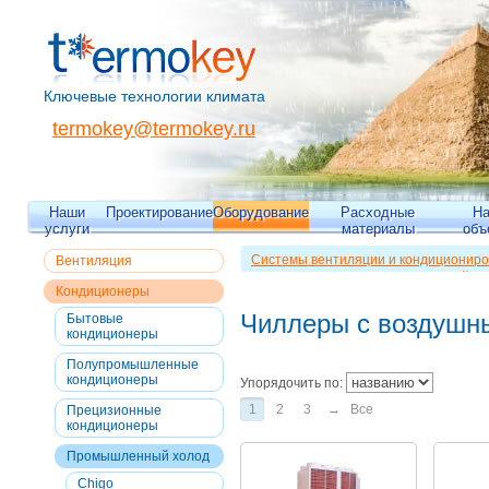
Ключевые технологии климата
termokey@termokey.ru
Наши
Проектирование
Оборудование
Расходные
Н
услуги
материалы
объ
Системы вентиляции и кондициониро
Вентиляция
Кондиционеры
>>
Промышленный хо
Кондиционеры
охлаждением
Чиллеры с воздушн
Бытовые
кондиционеры
Полупромышленные
кондиционеры
Упорядочить по:
1
2
3
→
Все
Прецизионные
кондиционеры
Промышленный холод
Chigo