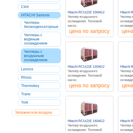
Сlint
Hitachi RCU(2)E 100AG2
Hitachi
HITACHI Samurai
Чиллер воздушного
Чиллер 
охлаждения. Тепловой
охлажде
Чиллеры
насос.
охлажде
бесконденсаторные
цена по запросу
цена
Чиллеры с
водяным
охлаждением
Чиллеры с
воздушным
охлаждением
Hitachi RCU(2)E 120AG2
Hitachi
Lennox
Чиллер воздушного
Чиллер 
охлаждения. Тепловой
охлажде
Rhoss
насос.
охлажде
цена по запросу
цена
Thermokey
Trane
York
Увлажнители воздуха
Hitachi RCU(2)E 140AG2
Hitachi
Чиллер воздушного
Чиллер 
охлаждения. Тепловой
охлажде