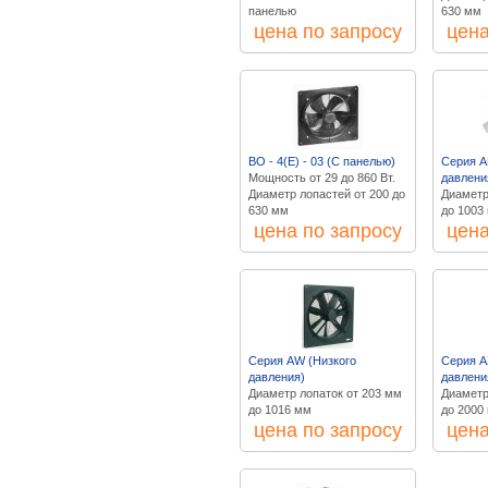
панелью
630 мм
цена по запросу
цена
ВО - 4(Е) - 03 (С панелью)
Серия A
Мощность от 29 до 860 Вт.
давлени
Диаметр лопастей от 200 до
Диаметр
630 мм
до 1003
цена по запросу
цена
Серия AW (Низкого
Серия A
давления)
давлени
Диаметр лопаток от 203 мм
Диаметр
до 1016 мм
до 2000
цена по запросу
цена