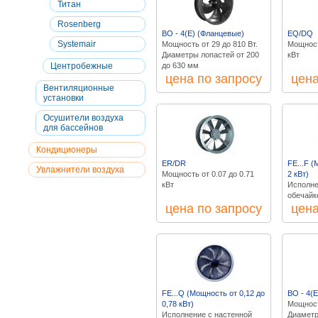
Титан
Rosenberg
BO - 4(E) (Фланцевые)
EQ/DQ
Systemair
Мощность от 29 до 810 Вт.
Мощност
Диаметры лопастей от 200
кВт
Центробежные
до 630 мм
цена по запросу
цена
Вентиляционные
установки
Осушители воздуха
для бассейнов
Кондиционеры
ER/DR
FE...F (
Увлажнители воздуха
Мощность от 0.07 до 0.71
2 кВт)
кВт
Исполне
обечайк
цена по запросу
цена
FE...Q (Мощность от 0,12 до
ВО - 4(Е
0,78 кВт)
Мощност
Исполнение с настенной
Диаметр