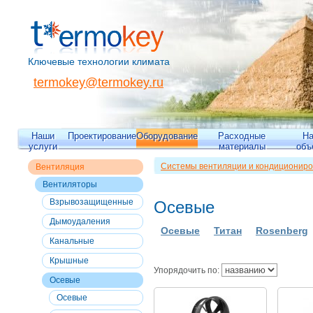
Ключевые технологии климата
termokey@termokey.ru
Наши
Проектирование
Оборудование
Расходные
Н
услуги
материалы
объ
Системы вентиляции и кондициониро
Вентиляция
Вентиляция
>>
Вентиляторы
>> Осев
Вентиляторы
Взрывозащищенные
Осевые
Дымоудаления
Осевые
Титан
Rosenberg
Канальные
Крышные
Упорядочить по:
Осевые
Осевые