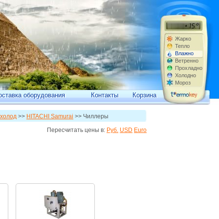
Жарко
Тепло
Влажно
Ветренно
Прохладно
Холодно
Мороз
оставка оборудования
Контакты
Корзина
холод
>>
HITACHI Samurai
>> Чиллеры
Пересчитать цены в:
Руб.
USD
Euro