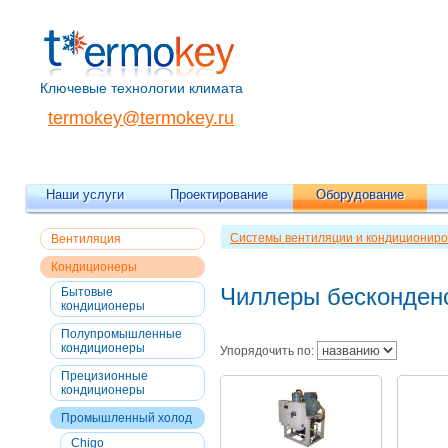
Ключевые технологии климата
termokey@termokey.ru
Наши услуги
Проектирование
Оборудование
Системы вентиляции и кондициониро
Вентиляция
бесконденсаторные
Кондиционеры
Чиллеры бесконден
Бытовые
кондиционеры
Полупромышленные
кондиционеры
Упорядочить по:
Прецизионные
кондиционеры
Промышленный холод
Chigo