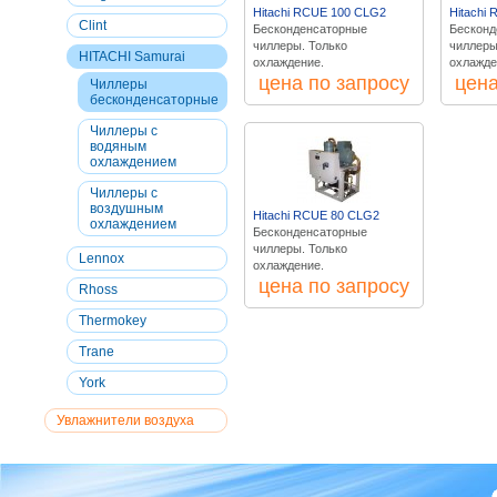
Hitachi RCUE 100 CLG2
Hitachi
Сlint
Бесконденсаторные
Бесконд
чиллеры. Только
чиллеры
HITACHI Samurai
охлаждение.
охлажде
цена по запросу
цена
Чиллеры
бесконденсаторные
Чиллеры с
водяным
охлаждением
Чиллеры с
воздушным
Hitachi RCUE 80 CLG2
охлаждением
Бесконденсаторные
чиллеры. Только
Lennox
охлаждение.
цена по запросу
Rhoss
Thermokey
Trane
York
Увлажнители воздуха