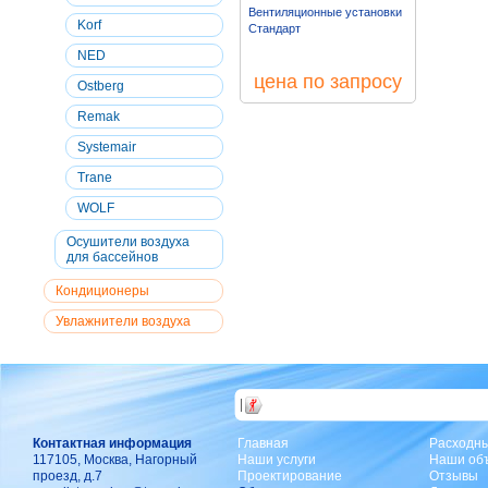
Вентиляционные установки
Korf
Стандарт
NED
цена по запросу
Ostberg
Remak
Systemair
Trane
WOLF
Осушители воздуха
для бассейнов
Кондиционеры
Увлажнители воздуха
|
Контактная информация
Главная
Расходн
117105, Москва, Нагорный
Наши услуги
Наши об
проезд, д.7
Проектирование
Отзывы