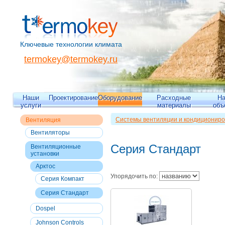
Ключевые технологии климата
termokey@termokey.ru
Наши
Проектирование
Оборудование
Расходные
Н
услуги
материалы
объ
Системы вентиляции и кондициониро
Вентиляция
Вентиляция
>>
Вентиляционные уста
Вентиляторы
Серия Стандарт
Вентиляционные
установки
Арктос
Упорядочить по:
Серия Компакт
Серия Стандарт
Dospel
Johnson Controls