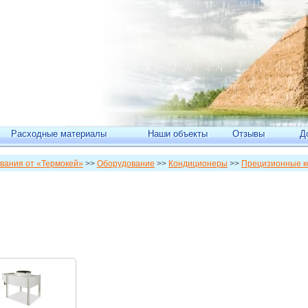
Расходные материалы
Наши объекты
Отзывы
Д
вания от «Термокей»
>>
Оборудование
>>
Кондиционеры
>>
Прецизионные 