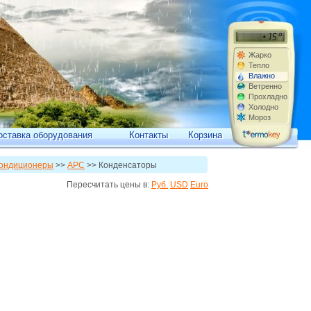
Жарко
Тепло
Влажно
Ветренно
Прохладно
Холодно
Мороз
оставка оборудования
Контакты
Корзина
кондиционеры
>>
APC
>> Конденсаторы
Пересчитать цены в:
Руб.
USD
Euro