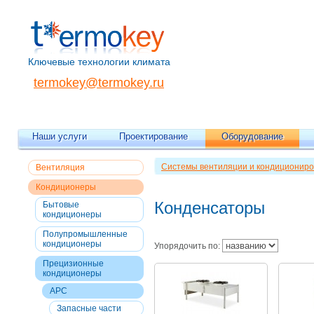
Ключевые технологии климата
termokey@termokey.ru
Наши услуги
Проектирование
Оборудование
Системы вентиляции и кондициониро
Вентиляция
Кондиционеры
Конденсаторы
Бытовые
кондиционеры
Полупромышленные
кондиционеры
Упорядочить по:
Прецизионные
кондиционеры
APC
Запасные части