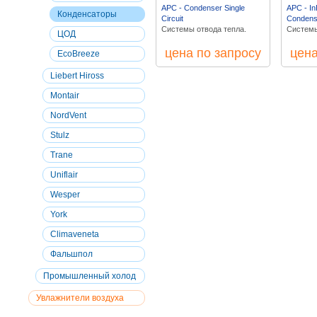
APC - Condenser Single
APC - I
Конденсаторы
Circuit
Condens
Системы отвода тепла.
Системы
ЦОД
цена по запросу
цена
EcoBreeze
Liebert Hiross
Montair
NordVent
Stulz
Trane
Uniflair
Wesper
York
Climaveneta
Фальшпол
Промышленный холод
Увлажнители воздуха