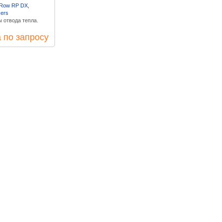
nRow RP DX,
ers
 отвода тепла.
 по запросу