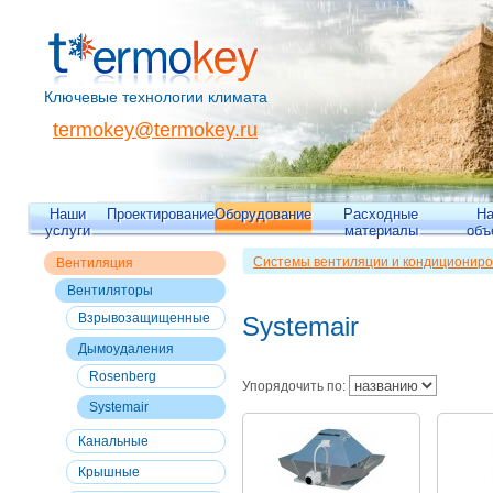
Ключевые технологии климата
termokey@termokey.ru
Наши
Проектирование
Оборудование
Расходные
Н
услуги
материалы
объ
Системы вентиляции и кондициониро
Вентиляция
Вентиляция
>>
Вентиляторы
>>
Дымо
Вентиляторы
Взрывозащищенные
Systemair
Дымоудаления
Rosenberg
Упорядочить по:
Systemair
Канальные
Крышные