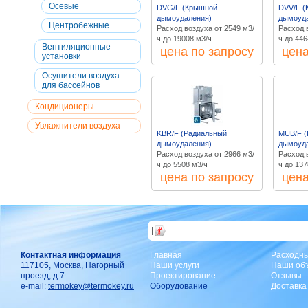
Осевые
DVG/F (Крышной
DVV/F (
дымоудаления)
дымоуд
Центробежные
Расход воздуха от 2549 м3/
Расход 
ч до 19008 м3/ч
ч до 446
Вентиляционные
цена по запросу
цена
установки
Осушители воздуха
для бассейнов
Кондиционеры
Увлажнители воздуха
KBR/F (Радиальный
MUB/F 
дымоудаления)
дымоуд
Расход воздуха от 2966 м3/
Расход 
ч до 5508 м3/ч
ч до 137
цена по запросу
цена
|
Контактная информация
Главная
Расходн
117105, Москва, Нагорный
Наши услуги
Наши об
проезд, д.7
Проектирование
Отзывы
e-mail:
termokey@termokey.ru
Оборудование
Доставка