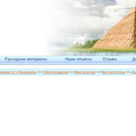
Расходные материалы
Наши объекты
Отзывы
Д
вания от «Термокей»
>>
Оборудование
>>
Вентиляция
>>
Вентиляторы
>>
Ды