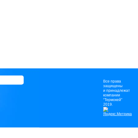
Все права
защищены
и принадлежат
компании
“Термокей”
2019.