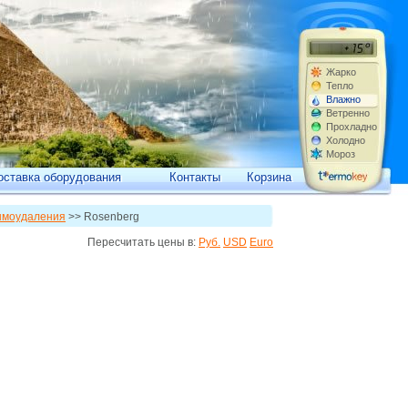
Жарко
Тепло
Влажно
Ветренно
Прохладно
Холодно
Мороз
оставка оборудования
Контакты
Корзина
моудаления
>> Rosenberg
Пересчитать цены в:
Руб.
USD
Euro