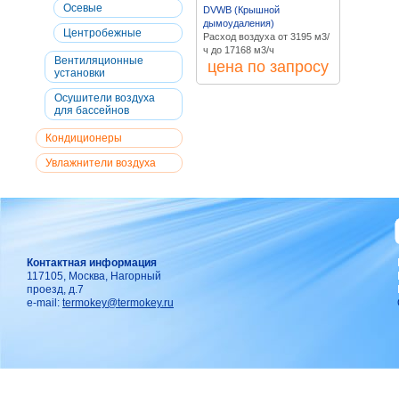
Осевые
DVWB (Крышной
дымоудаления)
Центробежные
Расход воздуха от 3195 м3/
ч до 17168 м3/ч
Вентиляционные
цена по запросу
установки
Осушители воздуха
для бассейнов
Кондиционеры
Увлажнители воздуха
Контактная информация
117105, Москва, Нагорный
проезд, д.7
e-mail:
termokey@termokey.ru