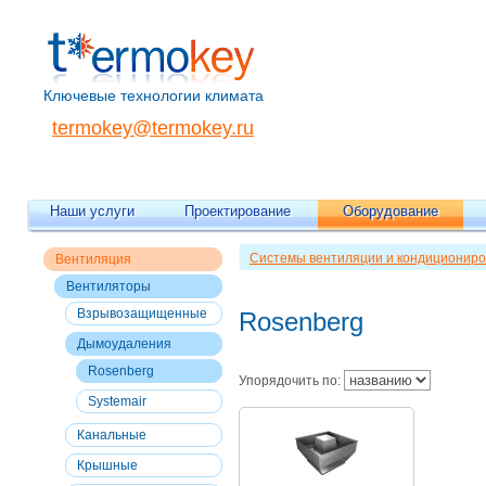
Ключевые технологии климата
termokey@termokey.ru
Наши услуги
Проектирование
Оборудование
Системы вентиляции и кондициониро
Вентиляция
Вентиляторы
Взрывозащищенные
Rosenberg
Дымоудаления
Rosenberg
Упорядочить по:
Systemair
Канальные
Крышные