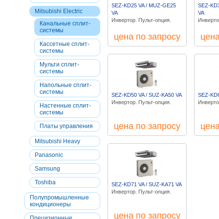
SEZ-KD25 VA / MUZ-GE25
SEZ-KD3
Mitsubishi Electric
VA
VA
Инвертор. Пульт-опция.
Инверто
Канальные сплит-
системы
цена по запросу
цена
Кассетные сплит-
системы
Мульти сплит-
системы
Напольные сплит-
системы
SEZ-KD50 VA / SUZ-KA50 VA
SEZ-KD6
Инвертор. Пульт-опция.
Инверто
Настенные сплит-
системы
цена по запросу
цена
Платы управления
Mitsubishi Heavy
Panasonic
Samsung
Toshiba
SEZ-KD71 VA / SUZ-KA71 VA
Инвертор. Пульт-опция.
Полупромышленные
кондиционеры
цена по запросу
Прецизионные