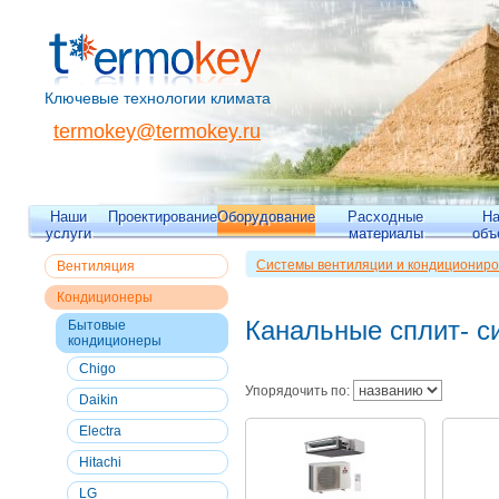
Ключевые технологии климата
termokey@termokey.ru
Наши
Проектирование
Оборудование
Расходные
Н
услуги
материалы
объ
Системы вентиляции и кондициониро
Вентиляция
Кондиционеры
>>
Бытовые кондицио
Кондиционеры
системы
Канальные сплит- с
Бытовые
кондиционеры
Chigo
Упорядочить по:
Daikin
Electra
Hitachi
LG